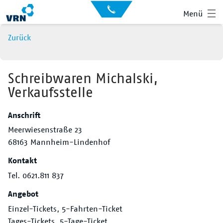
Auskunft
Kontakt
Menü
für
Sehbehinderte
Presse
Zurück
News
Leichte Sprache
Gebärdensprache
Schreibwaren Michalski,
Verkaufsstelle
Suche
Hauptnavigation
Fahrplan
Anschrift
Meerwiesenstraße 23
Liniennetz
68163 Mannheim-Lindenhof
Tickets
Kontakt
Tel. 0621.811 837
Mobilität
Angebot
Service
Einzel-Tickets, 5-Fahrten-Ticket
Tages-Tickets, 5-Tage-Ticket